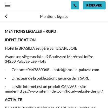
RÉSERVER
Toggle
navigation
Mentions légales
MENTIONS LEGALES – RGPD
IDENTIFICATION
Hotel le BRASILIA est géré par la SARL JOIE
Ayant son siège social au 9 Boulevard Maréchal Joffre
34250 Palavas-Les-Flots
· Contact : 0467680068 - hotel@brasilia-palavas.com
· Directeur de la publication : gérance de la SARL
· Le site internet est un produit CANVAS - site
minder
https://www.siteminder.com/hotel-website-design/
ACTIVITE
L’ Hotel le Brasilia est géré par la SARL joie au capital de